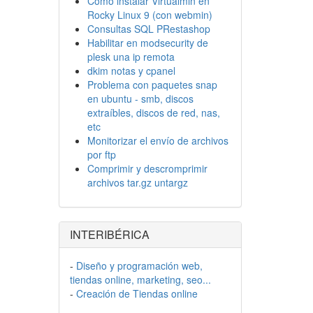
Cómo instalar Virtualmin en
Rocky Linux 9 (con webmin)
Consultas SQL PRestashop
Habilitar en modsecurity de
plesk una ip remota
dkim notas y cpanel
Problema con paquetes snap
en ubuntu - smb, discos
extraíbles, discos de red, nas,
etc
Monitorizar el envío de archivos
por ftp
Comprimir y descromprimir
archivos tar.gz untargz
INTERIBÉRICA
-
Diseño y programación web,
tiendas online, marketing, seo...
-
Creación de Tiendas online