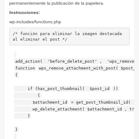
permanentemente la publicación de la papelera.
Instrucciones:
wp-incluides/functions.php
/* función para eliminar la imagen destacada 
al eliminar el post */
add_action(
'before_delete_post'
,
'wps_remove_
function
wps_remove_attachment_with_post(
$post_i
{
if
(has_post_thumbnail(
$post_id
))
{
$attachment_id
= get_post_thumbnail_id(
$
wp_delete_attachment(
$attachment_id
, tru
}
}